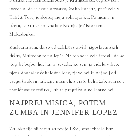
Nataša (
natashaazumbaa
) je Kranjčanka, čeprav sem
izvedela, da je svoje otroštvo, (tako kot jaz) preživela v
Tržiču. Torej je skoraj moja sokrajanka. Po mami in
očetu, ki sta se spoznala v Kranju, je čistokrvna
Makedonka.
Zasledila sem, da so od deklet iz bivših jugoslovanskih
držav, Makedonke najlepše. Nekdo se je celo izrazil, da so
´top šit´bejbe, ha, ha. In seveda, ko sem jo videla v živo:
njene doooolge čokoladne lase, rjave oči in najbolj od
vsega širok in nalezljiv nasmeh, z vrsto belih zob, sem se v
resničnost te trditve, lahko prepričala na lastne oči.
NAJPREJ MISICA, POTEM
ZUMBA IN JENNIFER LOPEZ
Za lokacijo slikanja za revijo L&Z, smo izbrale kar