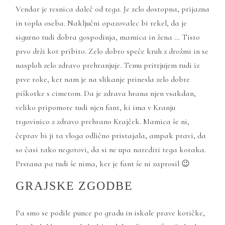
Vendar je resnica daleč od tega. Je zelo dostopna, prijazna
in topla oseba. Naključni opazovalec bi rekel, da je
sigurno tudi dobra gospodinja, mamica in žena … Tisto
prvo drži kot pribito. Zelo dobro speče kruh z drožmi in se
nasploh zelo zdravo prehranjuje. Temu pritrjujem tudi iz
prve roke, ker nam je na slikanje prinesla zelo dobre
piškotke s cimetom. Da je zdrava hrana njen vsakdan,
veliko pripomore tudi njen fant, ki ima v Kranju
trgovinico z zdravo prehrano Krajček. Mamica še ni,
čeprav bi ji ta vloga odlično pristajala, ampak pravi, da
so časi tako negotovi, da si ne upa narediti tega koraka.
Prstana pa tudi še nima, ker je fant še ni zaprosil 😉
GRAJSKE ZGODBE
Pa smo se podile punce po gradu in iskale prave kotičke,