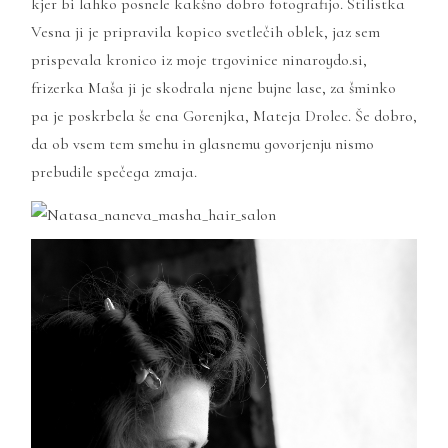
kjer bi lahko posnele kakšno dobro fotografijo. Stilistka
Vesna ji je pripravila kopico svetlečih oblek, jaz sem
prispevala kronico iz moje trgovinice
ninaroydo.si
,
frizerka Maša ji je skodrala njene bujne lase, za šminko
pa je poskrbela še ena Gorenjka, Mateja Drolec. Še dobro,
da ob vsem tem smehu in glasnemu govorjenju nismo
prebudile spečega zmaja.