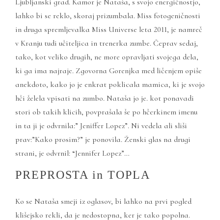
Ljubljanski grad. Kamor je Nataša, s svojo energičnostjo,
lahko bi se reklo, skoraj prizumbala. Miss fotogeničnosti
in druga spremljevalka Miss Universe leta 2011, je namreč
v Kranju tudi učiteljica in trenerka zumbe. Čeprav sedaj,
tako, kot veliko drugih, ne more opravljati svojega dela,
ki ga ima najraje. Zgovorna Gorenjka med ličenjem opiše
anekdoto, kako jo je enkrat poklicala mamica, ki je svojo
hči želela vpisati na zumbo. Nataša jo je. kot ponavadi
stori ob takih klicih, povprašala še po hčerkinem imenu
in ta ji je odvrnila:” Jeniffer Lopez”. Ni vedela ali sliši
prav:”Kako prosim?” je ponovila. Ženski glas na drugi
strani, je odvrnil: “Jennifer Lopez”…
PREPROSTA in TOPLA
Ko se Nataša smeji iz oglasov, bi lahko na prvi pogled
klišejsko rekli, da je nedostopna, ker je tako popolna.