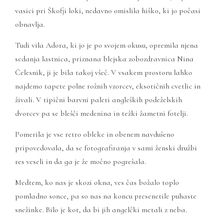
vasici pri Škofji loki, nedavno omislila hiško, ki jo počasi
obnavlja.
Tudi vila Adora, ki jo je po svojem okusu, opremila njena
sedanja lastnica, priznana blejska zobozdravnica Nina
Čelesnik, ji je bila takoj všeč. V vsakem prostoru lahko
najdemo tapete polne rožnih vzorcev, eksotičnih cvetlic in
živali. V tipični barvni paleti angleških podeželskih
dvorcev pa se blešči medenina in težki žametni fotelji.
Pomerila je vse retro obleke in obenem navdušeno
pripovedovala, da se fotografiranja v sami ženski družbi
res veseli in da ga je že močno pogrešala.
Medtem, ko nas je skozi okna, ves čas božalo toplo
pomladno sonce, pa so nas na koncu presenetile puhaste
snežinke. Bilo je kot, da bi jih angelčki metali z neba.