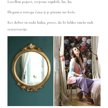
Lorellini pojavi, verjetno izgubili, ha, ha.
Eleganca tistega časa ji je pisana na kožo.
Ker dobro in rada kuha, pravi, da bi lahko imela tudi
restavracijo.