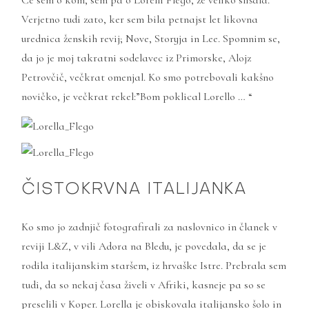
Če sem o kom, sem pa o
Lorelli Flego
, že veliko slišala.
Verjetno tudi zato, ker sem bila petnajst let likovna
urednica ženskih revij; Nove, Storyja in Lee. Spomnim se,
da jo je moj takratni sodelavec iz Primorske, Alojz
Petrovčič, večkrat omenjal. Ko smo potrebovali kakšno
novičko, je večkrat rekel:”Bom poklical Lorello … “
ČISTOKRVNA ITALIJANKA
Ko smo jo zadnjič fotografirali za naslovnico in članek v
reviji L&Z, v vili
Adora
na Bledu, je povedala, da se je
rodila italijanskim staršem, iz hrvaške Istre. Prebrala sem
tudi, da so nekaj časa živeli v Afriki, kasneje pa so se
preselili v Koper. Lorella je obiskovala italijansko šolo in