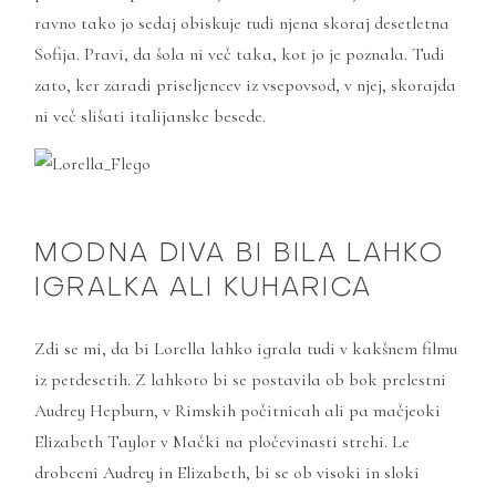
ravno tako jo sedaj obiskuje tudi njena skoraj desetletna
Sofija. Pravi, da šola ni več taka, kot jo je poznala. Tudi
zato, ker zaradi priseljencev iz vsepovsod, v njej, skorajda
ni več slišati italijanske besede.
MODNA DIVA BI BILA LAHKO
IGRALKA ALI KUHARICA
Zdi se mi, da bi Lorella lahko igrala tudi v kakšnem filmu
iz petdesetih. Z lahkoto bi se postavila ob bok prelestni
Audrey Hepburn, v Rimskih počitnicah ali pa mačjeoki
Elizabeth Taylor v Mački na pločevinasti strehi. Le
drobceni Audrey in Elizabeth, bi se ob visoki in sloki